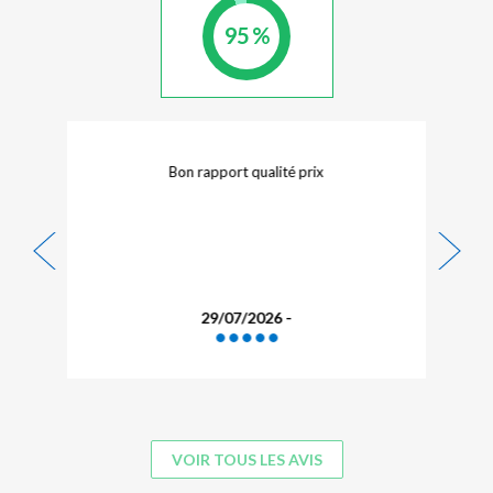
95 %
ix
Bonne expérience globale
29/07/2026 -
VOIR TOUS LES AVIS