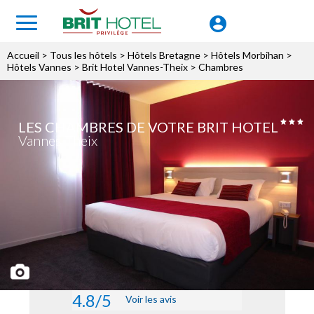
Accueil
>
Tous les hôtels
>
Hôtels Bretagne
>
Hôtels Morbihan
>
Hôtels Vannes
>
Brit Hotel Vannes-Theix
> Chambres
LES CHAMBRES DE VOTRE BRIT HOTEL
Vannes-Theix
4.8/5
Voir les avis