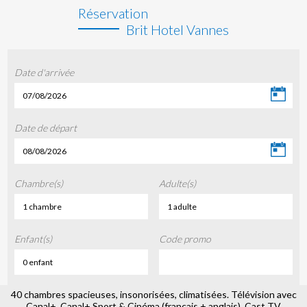
Réservation
Brit Hotel Vannes
Date d'arrivée
07/08/2026
Date de départ
08/08/2026
Chambre(s)
Adulte(s)
1 chambre
1 adulte
Enfant(s)
Code promo
0 enfant
40 chambres spacieuses, insonorisées, climatisées. Télévision avec
Canal+, Canal+ Sport & Cinéma (français + anglais), Cast TV